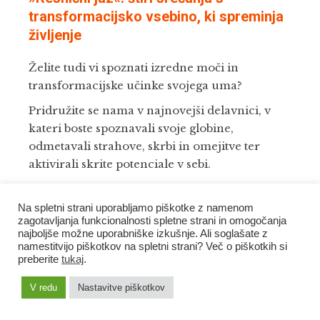
transformacijsko vsebino, ki spreminja
življenje
Želite tudi vi spoznati izredne moči in
transformacijske učinke svojega uma?
Pridružite se nama v najnovejši delavnici, v
kateri boste spoznavali svoje globine,
odmetavali strahove, skrbi in omejitve ter
aktivirali skrite potenciale v sebi.
Delavnica se bo odvijala v obliki
štirih
virtualnih srečanj
. Je kombinacija Dejanovih
Na spletni strani uporabljamo piškotke z namenom
zagotavljanja funkcionalnosti spletne strani in omogočanja
in mojih delavnic, iz katerih bova prispevala
najboljše možne uporabniške izkušnje. Ali soglašate z
svoje najučinkovitejše metode. Ob praktičnih
namestitvijo piškotkov na spletni strani? Več o piškotkih si
nalogah, vodenju in interaktivnem
preberite
tukaj
.
sodelovanju bo vsak udeleženec imel možnost
V redu
Nastavitve piškotkov
izpeljati osebno preobrazbo.