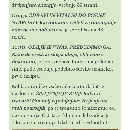
življenjsko energijo
, vsebuje 33 strani.
Druga,
ZDRAVI IN VITALNI DO POZNE
STAROSTI: Kaj moramo vedeti za ohranjanje
zdravja in vitalnosti
, se je »zredila« na 43
strani.
Tretja,
OBILJE JE V NAS, PREBUDIMO GA:
Kako do vsestranskega obilja, vključno s
financami
, je še v izdelavi. Komaj na polovici
smo, pa že vsebuje podobno število strani kot
prva skripta.
Koliko strani bo vsebovala četrta skripta z
naslovom
ŽIVLJENJE JE ZDAJ: Kako si
ustvariti čim bolj izpolnjujoče življenje na
vseh področjih
, pa se trenutno še nikomur od
nas ne sanja. Četrta, zaključna delavnica, je
bilo kar za uro in pol daljša od predhodnih.