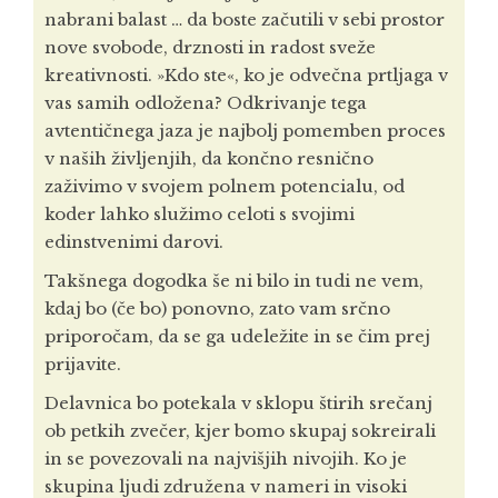
nabrani balast … da boste začutili v sebi prostor
nove svobode, drznosti in radost sveže
kreativnosti. »Kdo ste«, ko je odvečna prtljaga v
vas samih odložena? Odkrivanje tega
avtentičnega jaza je najbolj pomemben proces
v naših življenjih, da končno resnično
zaživimo v svojem polnem potencialu, od
koder lahko služimo celoti s svojimi
edinstvenimi darovi.
Takšnega dogodka še ni bilo in tudi ne vem,
kdaj bo (če bo) ponovno, zato vam srčno
priporočam, da se ga udeležite in se čim prej
prijavite.
Delavnica bo potekala v sklopu štirih srečanj
ob petkih zvečer, kjer bomo skupaj sokreirali
in se povezovali na najvišjih nivojih. Ko je
skupina ljudi združena v nameri in visoki