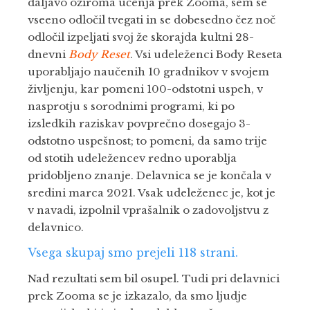
daljavo oziroma učenja prek Zooma, sem se
vseeno odločil tvegati in se dobesedno čez noč
odločil izpeljati svoj že skorajda kultni 28-
dnevni
Body Reset
. Vsi udeleženci Body Reseta
uporabljajo naučenih 10 gradnikov v svojem
življenju, kar pomeni 100-odstotni uspeh, v
nasprotju s sorodnimi programi, ki po
izsledkih raziskav povprečno dosegajo 3-
odstotno uspešnost; to pomeni, da samo trije
od stotih udeležencev redno uporablja
pridobljeno znanje. Delavnica se je končala v
sredini marca 2021. Vsak udeleženec je, kot je
v navadi, izpolnil vprašalnik o zadovoljstvu z
delavnico.
Vsega skupaj smo prejeli 118 strani.
Nad rezultati sem bil osupel. Tudi pri delavnici
prek Zooma se je izkazalo, da smo ljudje