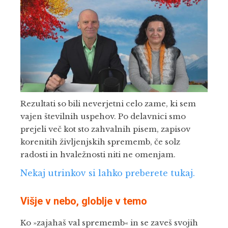
Rezultati so bili neverjetni celo zame, ki sem
vajen številnih uspehov. Po delavnici smo
prejeli več kot sto zahvalnih pisem, zapisov
korenitih življenjskih sprememb, če solz
radosti in hvaležnosti niti ne omenjam.
Nekaj utrinkov si lahko preberete tukaj.
Višje v nebo, globlje v temo
Ko »zajahaš val sprememb« in se zaveš svojih