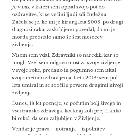
je v nas
, v kateri sem opisal svojo pot do
ozdravitve, ki se večini ljudi zdi čudežna.
Začela se je, ko mi je kirurg leta 2003, po drugi
diagnozi raka, zaskrbljeno povedal, da mi je
morda preostalo samo še šest mesecev
življenja.
Nisem sem vdal. Zdravniki so naredili, kar so
mogli. Vzel sem odgovornost za svoje življenje
v svoje roke, predano in pogumno sem iskal
svojo metodo zdravljenja. Leta 2009 sem pol
leta umiral in se soočil s povsem drugimi nivoji
življenja.
Danes, 18 let pozneje, se počutim bolj živega in
vsestransko zdravega, kot kdaj koli prej. Lahko
bi rekel, da sem zaljubljen v Življenje.
Vendar je prava – notranja – izpolnitev