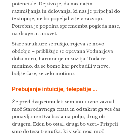
potenciale. Dejstvo je, da nas način
razmišljanja in delovanja, ki nas je pripeljal do
te stopnje, ne bo popeljal više v razvoju.
Potrebna je popolna sprememba pogleda nase,
na druge in na svet.
Stare strukture se rušijo, rojeva se novo
obdobje – približuje se opevana Vodnarjeva
doba miru, harmonije in sožitja. Toda če
menimo, da se bomo kar prebudili v nove,
boljše čase, se zelo motimo.
Prebujanje intuicije, telepatije …
Že pred dvajsetimi leti sem intuitivno zaznal
moč Starodavnega citata in od takrat ga ves čas
ponavljam: »Dva bosta na polju, drug ob
drugem. Eden bo ostal, drugi bo vzet.« Prispeli
smo do tega trenutka, ki v sebi nosi moč