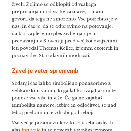
živeli. Želimo se odklopiti od vsakega
prepričanja in od vsake zaznave, ki nam
govori, da tega ne zmoremo. Vse potrebno je v
nas. In čas je, da se odpravimo na potovanje,
da kar zaplešemo ples življenja,« je na
predavanju v Sloveniji pred več kot dvajsetimi
leti povedal Thomas Keller, izjemni ezoterik in
poznavalec Starodavnih modrosti.
Zavel je veter sprememb
Sedanji čas lahko simbolično ponazorimo z
velikanskim valom, ki ga lahko »zajahaš« in te
ponese vse više in više. Če ga ne zajahaš
(simbolika namere, izbire in odločitve), se nad
teboj prelomi in te zdrobi pod seboj.
Vse več je posameznikov, ki so v sebi zaslišali
glas
intuicije
in se povezali s svojim izvorom.