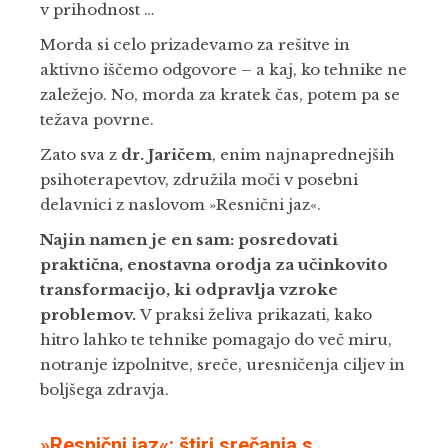
v prihodnost …
Morda si celo prizadevamo za rešitve in
aktivno iščemo odgovore – a kaj, ko tehnike ne
zaležejo. No, morda za kratek čas, potem pa se
težava povrne.
Zato sva z
dr. Jaričem
, enim najnaprednejših
psihoterapevtov, združila moči v posebni
delavnici z naslovom »Resnični jaz«.
Najin namen je en sam: posredovati
praktična, enostavna orodja za učinkovito
transformacijo, ki odpravlja vzroke
problemov.
V praksi želiva prikazati, kako
hitro lahko te tehnike pomagajo do več miru,
notranje izpolnitve, sreče, uresničenja ciljev in
boljšega zdravja.
»Resnični jaz«: štiri srečanja s