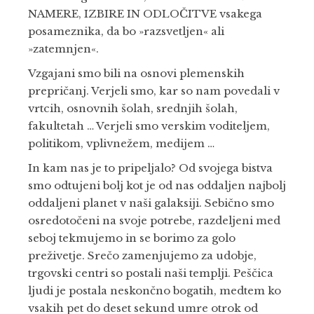
NAMERE, IZBIRE IN ODLOČITVE vsakega
posameznika, da bo »razsvetljen« ali
»zatemnjen«.
Vzgajani smo bili na osnovi plemenskih
prepričanj. Verjeli smo, kar so nam povedali v
vrtcih, osnovnih šolah, srednjih šolah,
fakultetah … Verjeli smo verskim voditeljem,
politikom, vplivnežem, medijem …
In kam nas je to pripeljalo? Od svojega bistva
smo odtujeni bolj kot je od nas oddaljen najbolj
oddaljeni planet v naši galaksiji. Sebično smo
osredotočeni na svoje potrebe, razdeljeni med
seboj tekmujemo in se borimo za golo
preživetje. Srečo zamenjujemo za udobje,
trgovski centri so postali naši templji. Peščica
ljudi je postala neskončno bogatih, medtem ko
vsakih pet do deset sekund umre otrok od