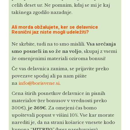
celih deset ur. Ne pomnim, kdaj se mi je kaj
takšnega zgodilo nazadnje.
Ali morda obžalujete, ker se delavnice
Resnični jaz niste mogli udeležiti?
Ne skrbite, tudi na to smo mislili.
Vsa srečanja
smo posneli in so že na voljo
, skupaj z vsemi
že omenjenimi materiali oziroma bonusi!
Če vas delavnica zanima, se prijavite preko
povezave spodaj ali pa nam pišite
na
info@borisvene.si
.
Cena štirih posnetkov delavnice in pisnih
materialov (ter bonusov v vrednosti preko
300€),
je 369€
. Za omejeni čas bomo
upoštevali popust v višini 10%. Vse kar morate
narediti je, da na strani košarice vnesete kodo
kupona “
HITRI10
” (brez narekovajev).