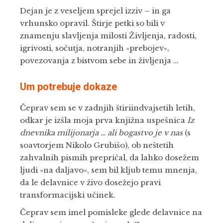
Dejan je z veseljem sprejel izziv – in ga
vrhunsko opravil. Štirje petki so bili v
znamenju slavljenja milosti Življenja, radosti,
igrivosti, sočutja, notranjih »prebojev«,
povezovanja z bistvom sebe in življenja …
Um potrebuje dokaze
Čeprav sem se v zadnjih štiriindvajsetih letih,
odkar je izšla moja prva knjižna uspešnica
Iz
dnevnika milijonarja … ali bogastvo je v nas
(s
soavtorjem Nikolo Grubišo), ob neštetih
zahvalnih pismih prepričal, da lahko dosežem
ljudi »na daljavo«, sem bil kljub temu mnenja,
da le delavnice v živo dosežejo pravi
transformacijski učinek.
Čeprav sem imel pomisleke glede delavnice na