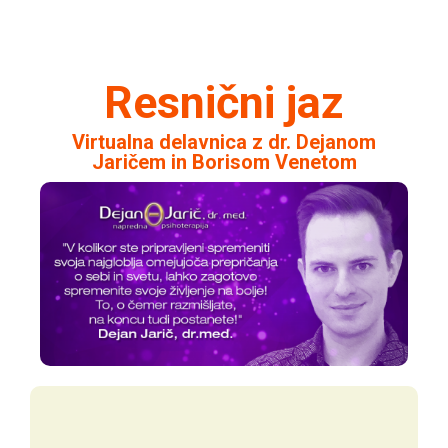
Resnični jaz
Virtualna delavnica z dr. Dejanom
Jaričem in Borisom Venetom