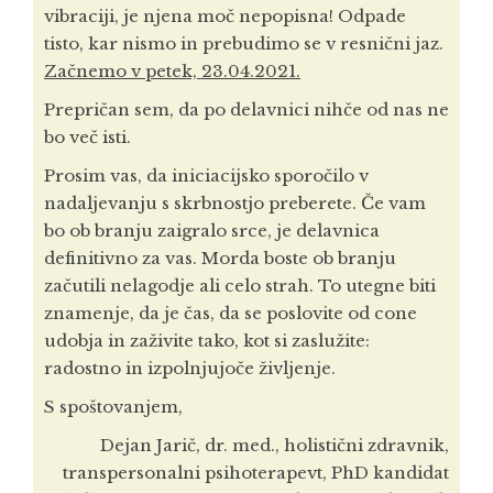
vibraciji, je njena moč nepopisna! Odpade
tisto, kar nismo in prebudimo se v resnični jaz.
Začnemo v petek, 23.04.2021.
Prepričan sem, da po delavnici nihče od nas ne
bo več isti.
Prosim vas, da iniciacijsko sporočilo v
nadaljevanju s skrbnostjo preberete. Če vam
bo ob branju zaigralo srce, je delavnica
definitivno za vas. Morda boste ob branju
začutili nelagodje ali celo strah. To utegne biti
znamenje, da je čas, da se poslovite od cone
udobja in zaživite tako, kot si zaslužite:
radostno in izpolnjujoče življenje.
S spoštovanjem,
Dejan Jarič, dr. med., holistični zdravnik,
transpersonalni psihoterapevt, PhD kandidat