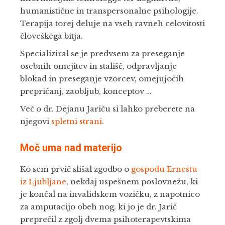
humanistične in transpersonalne psihologije.
Terapija torej deluje na vseh ravneh celovitosti
človeškega bitja.
Specializiral se je predvsem za preseganje
osebnih omejitev in stališč, odpravljanje
blokad in preseganje vzorcev, omejujočih
prepričanj, zaobljub, konceptov …
Več o dr. Dejanu Jariču si lahko preberete na
njegovi
spletni strani
.
Moč uma nad materijo
Ko sem prvič slišal zgodbo o
gospodu Ernestu
iz Ljubljane
, nekdaj uspešnem poslovnežu, ki
je končal na invalidskem vozičku, z napotnico
za amputacijo obeh nog, ki jo je dr. Jarič
preprečil z zgolj dvema psihoterapevtskima