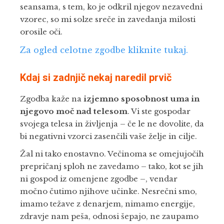
seansama, s tem, ko je odkril njegov nezavedni
vzorec, so mi solze sreče in zavedanja milosti
orosile oči.
Za ogled celotne zgodbe kliknite tukaj.
Kdaj si zadnjič nekaj naredil prvič
Zgodba kaže na
izjemno sposobnost uma in
njegovo moč nad telesom
. Vi ste gospodar
svojega telesa in življenja – če le ne dovolite, da
bi negativni vzorci zasenčili vaše želje in cilje.
Žal ni tako enostavno. Večinoma se omejujočih
prepričanj sploh ne zavedamo – tako, kot se jih
ni gospod iz omenjene zgodbe –, vendar
močno čutimo njihove učinke. Nesrečni smo,
imamo težave z denarjem, nimamo energije,
zdravje nam peša, odnosi šepajo, ne zaupamo