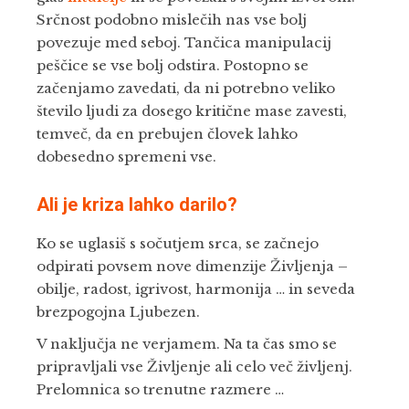
Srčnost podobno mislečih nas vse bolj
povezuje med seboj. Tančica manipulacij
peščice se vse bolj odstira. Postopno se
začenjamo zavedati, da ni potrebno veliko
število ljudi za dosego kritične mase zavesti,
temveč, da en prebujen človek lahko
dobesedno spremeni vse.
Ali je kriza lahko darilo?
Ko se uglasiš s sočutjem srca, se začnejo
odpirati povsem nove dimenzije Življenja –
obilje, radost, igrivost, harmonija … in seveda
brezpogojna Ljubezen.
V naključja ne verjamem. Na ta čas smo se
pripravljali vse Življenje ali celo več življenj.
Prelomnica so trenutne razmere …