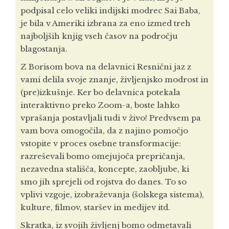
podpisal celo veliki indijski modrec Sai Baba,
je bila v Ameriki izbrana za eno izmed treh
najboljših knjig vseh časov na področju
blagostanja.
Z Borisom bova na delavnici Resnični jaz z
vami delila svoje znanje, življenjsko modrost in
(pre)izkušnje. Ker bo delavnica potekala
interaktivno preko Zoom-a, boste lahko
vprašanja postavljali tudi v živo! Predvsem pa
vam bova omogočila, da z najino pomočjo
vstopite v proces osebne transformacije:
razreševali bomo omejujoča prepričanja,
nezavedna stališča, koncepte, zaobljube, ki
smo jih sprejeli od rojstva do danes. To so
vplivi vzgoje, izobraževanja (šolskega sistema),
kulture, filmov, staršev in medijev itd.
Skratka, iz svojih življenj bomo odmetavali