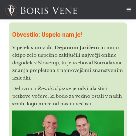
O NAS
Obvestilo: Uspelo nam je!
DELAVNICE
V petek smo
z dr. Dejanom Jaričem
in mojo
ekipo zelo uspešno zaključili največji online
SEMINARJI
dogodek v Sloveniji, ki je vseboval Starodavna
znanja prepletena z najnovejšimi znanstvenim
COACHING
izsledki.
GIBANJE A
2
Delavnica
Resnični jaz
se je odvijala štiri
petkove večere, ki bodo za vedno ostali v naših
ČLANKI
srcih, kajti nihče od nas ni več isti …
MEDIJI
DARILA