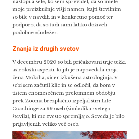
nastopila šele, ko sem sprevidel, da so imele
moje preizkušnje višji namen, kajti številnim
so bile v navdih in v konkretno pomoč ter
podporo, da so tudi sami lahko doživeli
podobne »čudeže«.
Znanja iz drugih svetov
V decembru 2020 so bili pričakovani trije težki
astrološki aspekti, ki jih je napovedala moja
žena Moksha, sicer izkušena astrologinja. V
sebi sem začutil klic in se odločil, da bom v
tistem enomesečnem prelomnem obdobju
prek Zooma brezplačno izpeljal štiri Life
Coachinge za 99 oseb (simbolika svetega
števila), ki me zvesto spremljajo. Seveda je bilo
prijavljenih veliko več oseb.