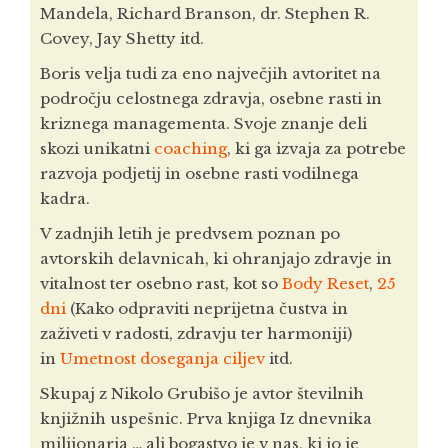
Mandela, Richard Branson, dr. Stephen R.
Covey, Jay Shetty itd.
Boris velja tudi za eno največjih avtoritet na
področju celostnega zdravja, osebne rasti in
kriznega managementa. Svoje znanje deli
skozi unikatni
coaching
, ki ga izvaja za potrebe
razvoja podjetij in osebne rasti vodilnega
kadra.
V zadnjih letih je predvsem poznan po
avtorskih delavnicah, ki ohranjajo zdravje in
vitalnost ter osebno rast, kot so
Body Reset
,
25
dni
(Kako odpraviti neprijetna čustva in
zaživeti v radosti, zdravju ter harmoniji)
in
Umetnost doseganja ciljev
itd.
Skupaj z Nikolo Grubišo je avtor številnih
knjižnih uspešnic. Prva knjiga Iz dnevnika
milijonarja … ali bogastvo je v nas, ki jo je