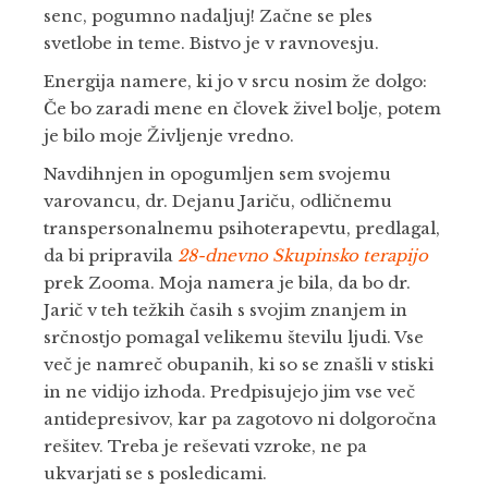
senc, pogumno nadaljuj! Začne se ples
svetlobe in teme. Bistvo je v ravnovesju.
Energija namere, ki jo v srcu nosim že dolgo:
Če bo zaradi mene en človek živel bolje, potem
je bilo moje Življenje vredno.
Navdihnjen in opogumljen sem svojemu
varovancu, dr. Dejanu Jariču, odličnemu
transpersonalnemu psihoterapevtu, predlagal,
da bi pripravila
28-dnevno Skupinsko terapijo
prek Zooma. Moja namera je bila, da bo dr.
Jarič v teh težkih časih s svojim znanjem in
srčnostjo pomagal velikemu številu ljudi. Vse
več je namreč obupanih, ki so se znašli v stiski
in ne vidijo izhoda. Predpisujejo jim vse več
antidepresivov, kar pa zagotovo ni dolgoročna
rešitev. Treba je reševati vzroke, ne pa
ukvarjati se s posledicami.