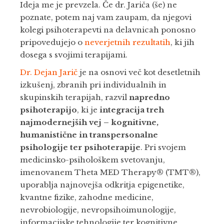
Ideja me je prevzela. Če dr. Jariča (še) ne
poznate, potem naj vam zaupam, da njegovi
kolegi psihoterapevti na delavnicah ponosno
pripovedujejo o
neverjetnih rezultatih
, ki jih
dosega s svojimi terapijami.
Dr. Dejan Jarič
je na osnovi več kot desetletnih
izkušenj, zbranih pri individualnih in
skupinskih terapijah, razvil
napredno
psihoterapijo
, ki je
integracija treh
najmodernejših vej – kognitivne,
humanistične in transpersonalne
psihologije ter psihoterapije
. Pri svojem
medicinsko-psihološkem svetovanju,
imenovanem Theta MED Therapy® (TMT®),
uporablja najnovejša odkritja epigenetike,
kvantne fizike, zahodne medicine,
nevrobiologije, nevropsihoimunologije,
informacijske tehnologije ter kognitivne,