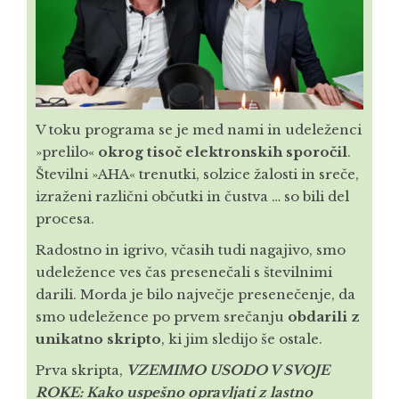
KONTAKT
TRGOVINA
KOŠARICA
V toku programa se je med nami in udeleženci
»prelilo«
okrog tisoč elektronskih sporočil
.
MOJ RAČUN
Številni »AHA« trenutki, solzice žalosti in sreče,
izraženi različni občutki in čustva … so bili del
ANGLEŠKA STRAN
procesa.
Radostno in igrivo, včasih tudi nagajivo, smo
udeležence ves čas presenečali s številnimi
darili. Morda je bilo največje presenečenje, da
smo udeležence po prvem srečanju
obdarili z
unikatno skripto
, ki jim sledijo še ostale.
Prva skripta,
VZEMIMO USODO V SVOJE
ROKE: Kako uspešno opravljati z lastno