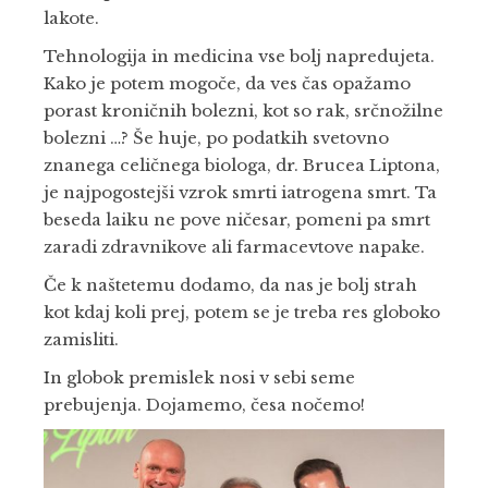
lakote.
Tehnologija in medicina vse bolj napredujeta.
Kako je potem mogoče, da ves čas opažamo
porast kroničnih bolezni, kot so rak, srčnožilne
bolezni …? Še huje, po podatkih svetovno
znanega celičnega biologa, dr. Brucea Liptona,
je najpogostejši vzrok smrti iatrogena smrt. Ta
beseda laiku ne pove ničesar, pomeni pa smrt
zaradi zdravnikove ali farmacevtove napake.
Če k naštetemu dodamo, da nas je bolj strah
kot kdaj koli prej, potem se je treba res globoko
zamisliti.
In globok premislek nosi v sebi seme
prebujenja. Dojamemo, česa nočemo!