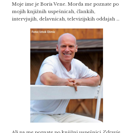
Moje ime je Boris Vene. Morda me poznate po
mojih knjižnih uspešnicah, člankih,
intervjujih, delavnicah, televizijskih oddajah …
Ali pa me poznate po knjižni uspešnici
Zdravje