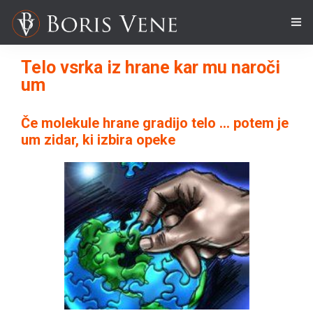
O NAS
Telo vsrka iz hrane kar mu naroči
um
DELAVNICE
Če molekule hrane gradijo telo … potem je
SEMINARJI
um zidar, ki izbira opeke
COACHING
GIBANJE A
2
ČLANKI
MEDIJI
DARILA