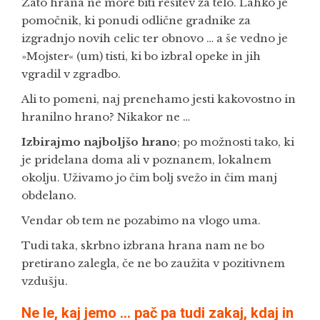
Zato hrana ne more biti rešitev za telo. Lahko je
pomočnik, ki ponudi odlične gradnike za
izgradnjo novih celic ter obnovo … a še vedno je
»Mojster« (um) tisti, ki bo izbral opeke in jih
vgradil v zgradbo.
Ali to pomeni, naj prenehamo jesti kakovostno in
hranilno hrano? Nikakor ne …
Izbirajmo najboljšo hrano
; po možnosti tako, ki
je pridelana doma ali v poznanem, lokalnem
okolju. Uživamo jo čim bolj svežo in čim manj
obdelano.
Vendar ob tem ne pozabimo na vlogo uma.
Tudi taka, skrbno izbrana hrana nam ne bo
pretirano zalegla, če ne bo zaužita v pozitivnem
vzdušju.
Ne le, kaj jemo … pač pa tudi zakaj, kdaj in