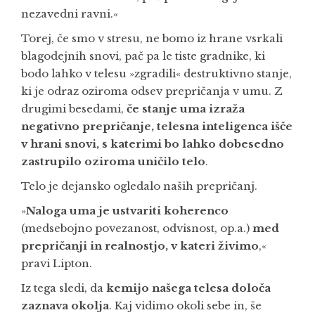
nezavedni ravni.«
Torej, če smo v stresu, ne bomo iz hrane vsrkali
blagodejnih snovi, pač pa le tiste gradnike, ki
bodo lahko v telesu »zgradili« destruktivno stanje,
ki je odraz oziroma odsev prepričanja v umu. Z
drugimi besedami,
če stanje uma izraža
negativno prepričanje, telesna inteligenca išče
v hrani snovi, s katerimi bo lahko dobesedno
zastrupilo oziroma uničilo telo
.
Telo je dejansko ogledalo naših prepričanj.
»
Naloga uma je ustvariti koherenco
(medsebojno povezanost, odvisnost, op.a.)
med
prepričanji in realnostjo, v kateri živimo
,«
pravi Lipton.
Iz tega sledi, da
kemijo našega telesa določa
zaznava okolja
. Kaj vidimo okoli sebe in, še