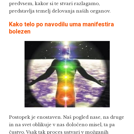
predvsem, kakor si te stvari razlagamo,
predstavlja temelj delovanja naših organov.
Kako telo po navodilu uma manifestira
bolezen
Postopek je enostaven. Naš pogled nase, na druge
in na svet oblikuje v nas določeno misel, ta pa
čustvo. Vsak tak proces ustvari v možganih