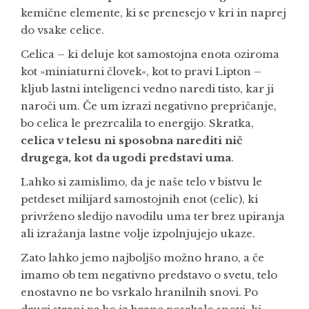
kemične elemente, ki se prenesejo v kri in naprej
do vsake celice.
Celica – ki deluje kot samostojna enota oziroma
kot »miniaturni človek«, kot to pravi Lipton –
kljub lastni inteligenci vedno naredi tisto, kar ji
naroči um. Če um izrazi negativno prepričanje,
bo celica le prezrcalila to energijo. Skratka,
celica v telesu ni sposobna narediti nič
drugega, kot da ugodi predstavi uma
.
Lahko si zamislimo, da je naše telo v bistvu le
petdeset milijard samostojnih enot (celic), ki
privrženo sledijo navodilu uma ter brez upiranja
ali izražanja lastne volje izpolnjujejo ukaze.
Zato lahko jemo najboljšo možno hrano, a če
imamo ob tem negativno predstavo o svetu, telo
enostavno ne bo vsrkalo hranilnih snovi. Po