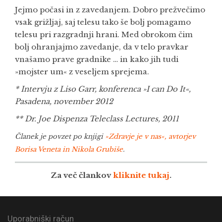
Jejmo počasi in z zavedanjem. Dobro prežvečimo
vsak grižljaj, saj telesu tako še bolj pomagamo
telesu pri razgradnji hrani. Med obrokom čim
bolj ohranjajmo zavedanje, da v telo pravkar
vnašamo prave gradnike … in kako jih tudi
»mojster um« z veseljem sprejema.
* Intervju z Liso Garr, konferenca »I can Do It«,
Pasadena, november 2012
** Dr. Joe Dispenza Teleclass Lectures, 2011
Članek je povzet po knjigi
»Zdravje je v nas«, avtorjev
Borisa Veneta in Nikola Grubiše
.
Za več člankov
kliknite tukaj
.
Uporabniški račun