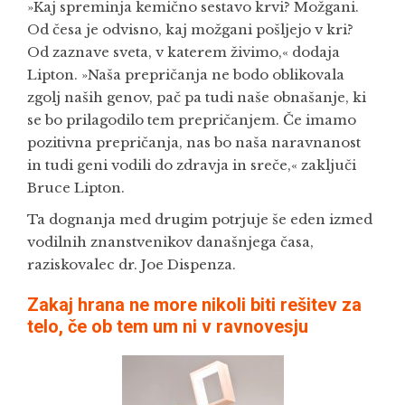
»Kaj spreminja kemično sestavo krvi? Možgani.
Od česa je odvisno, kaj možgani pošljejo v kri?
Od zaznave sveta, v katerem živimo,« dodaja
Lipton. »Naša prepričanja ne bodo oblikovala
zgolj naših genov, pač pa tudi naše obnašanje, ki
se bo prilagodilo tem prepričanjem. Če imamo
pozitivna prepričanja, nas bo naša naravnanost
in tudi geni vodili do zdravja in sreče,« zaključi
Bruce Lipton.
Ta dognanja med drugim potrjuje še eden izmed
vodilnih znanstvenikov današnjega časa,
raziskovalec dr. Joe Dispenza.
Zakaj hrana ne more nikoli biti rešitev za
telo, če ob tem um ni v ravnovesju