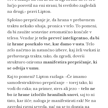
lučjo posvetil na eni strani, bi svetlobo zagledali
na drugi,« pravi Lipton.
Splošno prepričanje je, da hrana v prebavnem
traktu nekako uhaja, pronica v telo. To pomeni,
da bi zaužite sestavine avtomatično končale v
telesu. Vendar je
telo preveč inteligentno, da bi
iz hrane posrkalo vse, kar damo v usta
. Telo
zelo načrtno in natančno izbere, kaj želi vsrkati iz
prebavnega trakta; tako, da zgradi, dovrši
strukturo oziroma
manifestira prepričanje, ki
se odvija v umu
.
Kaj to pomeni? Lipton razlaga: »Če imamo
samodestruktivno prepričanje – torej tako, ki
vodi do raka; na primer, stres ali jezo –
telo ne
bo iz hrane izločilo hranilnih snovi
, saj to ni
tisto, kar išče; naloga je manifestirati rak! Ne na
zavedni ravni seveda, pač pa se to dogaja na