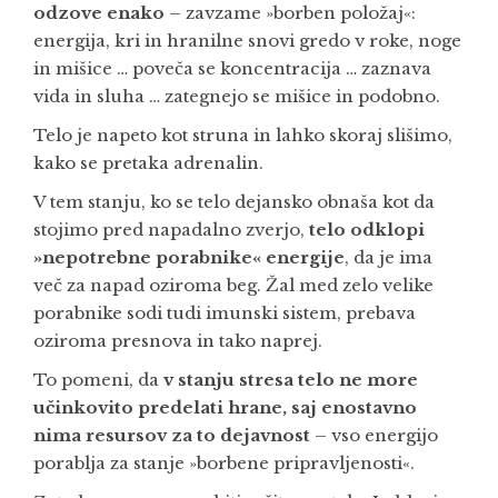
odzove enako
– zavzame »borben položaj«:
energija, kri in hranilne snovi gredo v roke, noge
in mišice … poveča se koncentracija … zaznava
vida in sluha … zategnejo se mišice in podobno.
Telo je napeto kot struna in lahko skoraj slišimo,
kako se pretaka adrenalin.
V tem stanju, ko se telo dejansko obnaša kot da
stojimo pred napadalno zverjo,
telo odklopi
»nepotrebne porabnike« energije
, da je ima
več za napad oziroma beg. Žal med zelo velike
porabnike sodi tudi imunski sistem, prebava
oziroma presnova in tako naprej.
To pomeni, da
v stanju stresa telo ne more
učinkovito predelati hrane, saj enostavno
nima resursov za to dejavnost
– vso energijo
porablja za stanje »borbene pripravljenosti«.