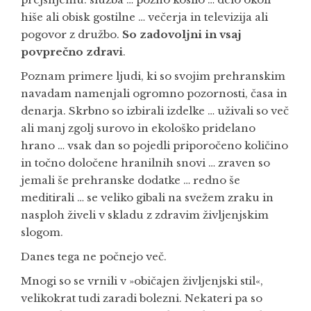
hiše ali obisk gostilne … večerja in televizija ali
pogovor z družbo.
So zadovoljni in vsaj
povprečno zdravi
.
Poznam primere ljudi, ki so svojim prehranskim
navadam namenjali ogromno pozornosti, časa in
denarja. Skrbno so izbirali izdelke … uživali so več
ali manj zgolj surovo in ekološko pridelano
hrano … vsak dan so pojedli priporočeno količino
in točno določene hranilnih snovi … zraven so
jemali še prehranske dodatke … redno še
meditirali … se veliko gibali na svežem zraku in
nasploh živeli v skladu z zdravim življenjskim
slogom.
Danes tega ne počnejo več.
Mnogi so se vrnili v »običajen življenjski stil«,
velikokrat tudi zaradi bolezni. Nekateri pa so