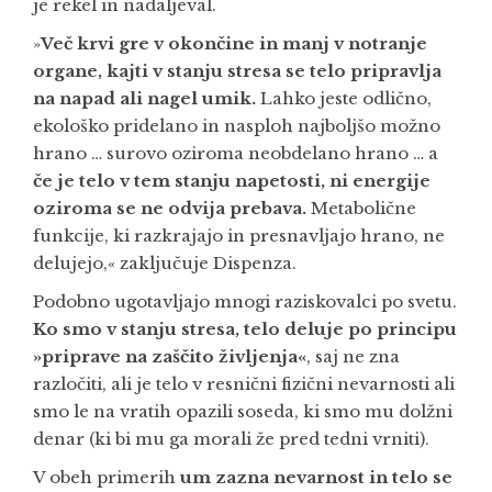
je rekel in nadaljeval.
»
Več krvi gre v okončine in manj v notranje
organe, kajti v stanju stresa se telo pripravlja
na napad ali nagel umik.
Lahko jeste odlično,
ekološko pridelano in nasploh najboljšo možno
hrano … surovo oziroma neobdelano hrano … a
če je telo v tem stanju napetosti, ni energije
oziroma se ne odvija prebava.
Metabolične
funkcije, ki razkrajajo in presnavljajo hrano, ne
delujejo,« zaključuje Dispenza.
Podobno ugotavljajo mnogi raziskovalci po svetu.
Ko smo v stanju stresa, telo deluje po principu
»priprave na zaščito življenja«
, saj ne zna
razločiti, ali je telo v resnični fizični nevarnosti ali
smo le na vratih opazili soseda, ki smo mu dolžni
denar (ki bi mu ga morali že pred tedni vrniti).
V obeh primerih
um zazna nevarnost in telo se