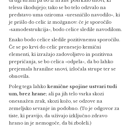
drugi strani pa bo iz hrane posrkalo snovi, ki
telesu škodujejo; tako se bo telo odzvalo na
predstavo uma oziroma »uresničilo navodilo«, ki
je prišlo do celic iz možganov: če je sporočilo
»samodestrukcija«, bodo celice sledile navodilom.
Enako bodo celice sledile pozitivnemu sporočilu.
Če se po krvi do celic prenesejo kemični
elementi, ki izražajo zadovoljstvo in pozitivna
prepričanja, se bo celica »odprla«, da bo lahko
prejemala hranilne snovi, izločala strupe ter se
obnovila.
Poleg tega lahko
kemične spojine ustvari tudi
um, brez hrane
; ali pa jih telo vsrka skozi
onesnažen zrak, skozi kožo, se odzove na
zemeljsko sevanje in podobno. (To je odgovor za
tiste, ki pravijo, da uživajo izključno zdravo
hrano in je nemogoče, da bi zboleli.)