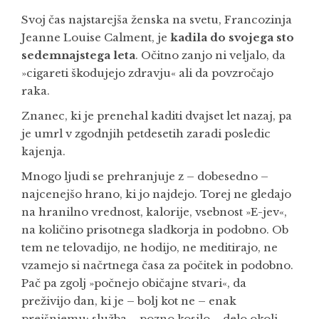
Svoj čas najstarejša ženska na svetu, Francozinja
KONTAKT
Jeanne Louise Calment, je
kadila do svojega sto
sedemnajstega leta
. Očitno zanjo ni veljalo, da
TRGOVINA
»cigareti škodujejo zdravju« ali da povzročajo
raka.
KOŠARICA
Znanec, ki je prenehal kaditi dvajset let nazaj, pa
MOJ RAČUN
je umrl v zgodnjih petdesetih zaradi posledic
kajenja.
ANGLEŠKA STRAN
Mnogo ljudi se prehranjuje z – dobesedno –
najcenejšo hrano, ki jo najdejo. Torej ne gledajo
na hranilno vrednost, kalorije, vsebnost »E-jev«,
na količino prisotnega sladkorja in podobno. Ob
tem ne telovadijo, ne hodijo, ne meditirajo, ne
vzamejo si načrtnega časa za počitek in podobno.
Pač pa zgolj »počnejo običajne stvari«, da
preživijo dan, ki je – bolj kot ne – enak
prejšnjemu: služba … pozno kosilo … delo okoli