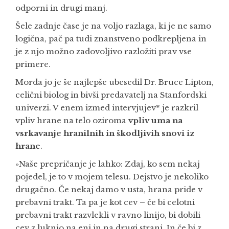
odporni in drugi manj.
Šele zadnje čase je na voljo razlaga, ki je ne samo
logična, pač pa tudi znanstveno podkrepljena in
je z njo možno zadovoljivo razložiti prav vse
primere.
Morda jo je še najlepše ubesedil Dr. Bruce Lipton,
celični biolog in bivši predavatelj na Stanfordski
univerzi. V enem izmed intervjujev* je razkril
vpliv hrane na telo oziroma
vpliv uma na
vsrkavanje hranilnih in škodljivih snovi iz
hrane
.
»Naše prepričanje je lahko: Zdaj, ko sem nekaj
pojedel, je to v mojem telesu. Dejstvo je nekoliko
drugačno. Če nekaj damo v usta, hrana pride v
prebavni trakt. Ta pa je kot cev – če bi celotni
prebavni trakt razvlekli v ravno linijo, bi dobili
cev z luknjo na eni in na drugi strani. In če bi z